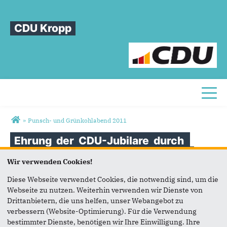
CDU Kropp
Toggl
Sie sind hier
»
Punsch- und Grünkohlabend 2011
Ehrung
der
CDU-Jubilare
durch
Johannes
Callsen
(rechts):
Uwe
Wir verwenden Cookies!
Jeß,
Horst
Günter
Ehlers,
Holger
Diese Webseite verwendet Cookies, die notwendig sind, um die
Schwien,
Karl-Heinz
Bendixen
(alle
Webseite zu nutzen. Weiterhin verwenden wir Dienste von
40
Jahre
CDU-Mitgliedschaft)
Drittanbietern, die uns helfen, unser Webangebot zu
verbessern (Website-Optimierung). Für die Verwendung
bestimmter Dienste, benötigen wir Ihre Einwilligung. Ihre