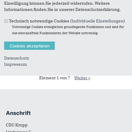
Einwilligung können Sie jederzeit widerrufen. Weitere
Informationen finden Sie in unserer Datenschutzerklärung.
Technisch notwendige Cookies (
Individuelle Einstellungen
)
Notwendige Cookies ermöglichen grundlegende Funktionen und sind für
das einwandfreie Funktionieren der Website notwendig.
Datenschutz
Originales Bild downloaden
Impressum
« Zurück zur Galerie
Element 1 von 7
Weiter »
Anschrift
Fußbereich
CDU Kropp