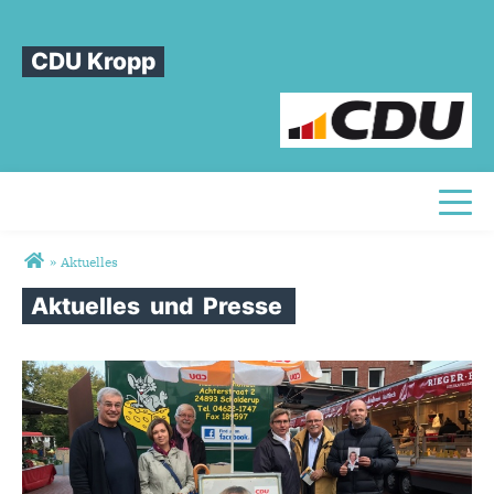
CDU Kropp
Toggl
Sie sind hier
»
Aktuelles
Aktuelles
und
Presse