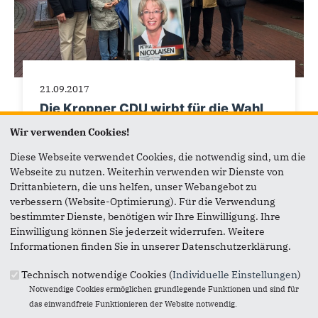
21.09.2017
Die Kropper CDU wirbt für die Wahl
von Petra Nicolaisen.
Wir verwenden Cookies!
Entspurt im Wahlkampf.
Diese Webseite verwendet Cookies, die notwendig sind, um die
Webseite zu nutzen. Weiterhin verwenden wir Dienste von
Die Kropper CDU, zusammen mit Andreas Hein
Drittanbietern, die uns helfen, unser Webangebot zu
(MdL) wirbt für die Wahl von Petra Nicolaisen.
verbessern (Website-Optimierung). Für die Verwendung
bestimmter Dienste, benötigen wir Ihre Einwilligung. Ihre
Einwilligung können Sie jederzeit widerrufen. Weitere
Informationen finden Sie in unserer Datenschutzerklärung.
Technisch notwendige Cookies (
Individuelle Einstellungen
)
Notwendige Cookies ermöglichen grundlegende Funktionen und sind für
das einwandfreie Funktionieren der Website notwendig.