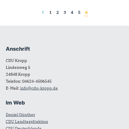
Seiten
1
2
3
4
5
6
Anschrift
Fußbereich
CDU Kropp
Lindenweg 5
24848
Kropp
Telefon:
04624-4506545
E-Mail:
info@cdu-kropp.de
Im Web
Daniel Günther
CDU Landtagsfraktion
CDU Deutschlands